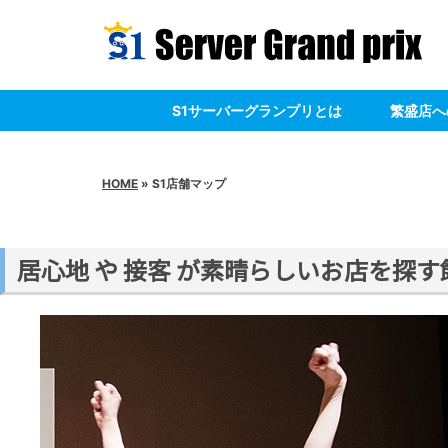
S1サーバーグランプリとは
繁盛店へ
HOME
» S1店舗マップ
居心地 や 接客 が素晴らしいお店を探