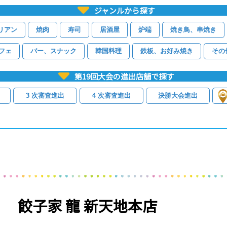
ジャンルから探す
リアン
焼肉
寿司
居酒屋
炉端
焼き鳥、串焼き
フェ
バー、スナック
韓国料理
鉄板、お好み焼き
その
第19回大会の進出店舗で探す
3 次審査進出
4 次審査進出
決勝大会進出
餃子家 龍 新天地本店