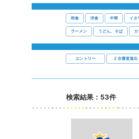
和食
洋食
中華
イタ
ラーメン
うどん、そば
カ
エントリー
2 次審査進出
検索結果：53件