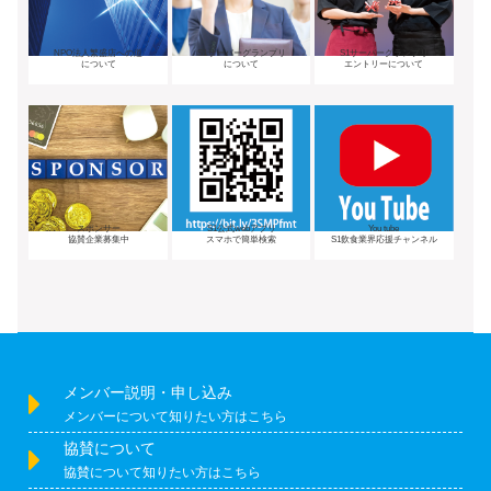
NPO法人繁盛店への道
S1サーバーグランプリ
S1サーバーグランプリ
について
について
エントリーについて
スポンサー
S1公式webアプリ
You tube
協賛企業募集中
スマホで簡単検索
S1飲食業界応援チャンネル
メンバー説明・申し込み
メンバーについて知りたい方はこちら
協賛について
協賛について知りたい方はこちら