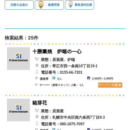
決勝大会進出
最優秀賞
審査員特別賞
検索結果：25件
十勝藁焼 炉端の一心
業態：居酒屋、炉端
住所：帯広市西一条南10丁目19-1
電話番号：0155-66-7201
価格帯
なし
2,000円～3,999円
サーバー（接客スタッフ）人数： 1人
結芽花
業態：居酒屋
住所：札幌市中央区南六条西7丁目8-3
電話番号：080-1875-7097