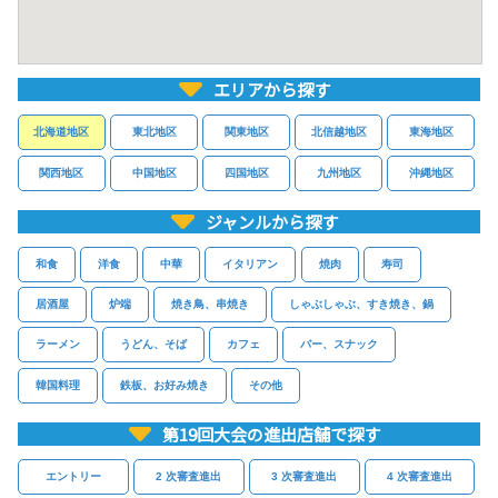
エリアから探す
北海道地区
東北地区
関東地区
北信越地区
東海地区
関西地区
中国地区
四国地区
九州地区
沖縄地区
ジャンルから探す
和食
洋食
中華
イタリアン
焼肉
寿司
居酒屋
炉端
焼き鳥、串焼き
しゃぶしゃぶ、すき焼き、鍋
ラーメン
うどん、そば
カフェ
バー、スナック
韓国料理
鉄板、お好み焼き
その他
第19回大会の進出店舗で探す
エントリー
2 次審査進出
3 次審査進出
4 次審査進出