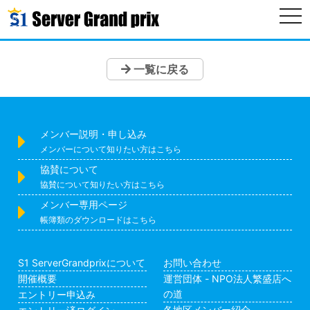
togg
navi
一覧に戻る
メンバー説明・申し込み
メンバーについて知りたい方はこちら
協賛について
協賛について知りたい方はこちら
メンバー専用ページ
帳簿類のダウンロードはこちら
S1 ServerGrandprixについて
お問い合わせ
開催概要
運営団体 - NPO法人繁盛店へ
の道
エントリー申込み
各地区メンバー紹介