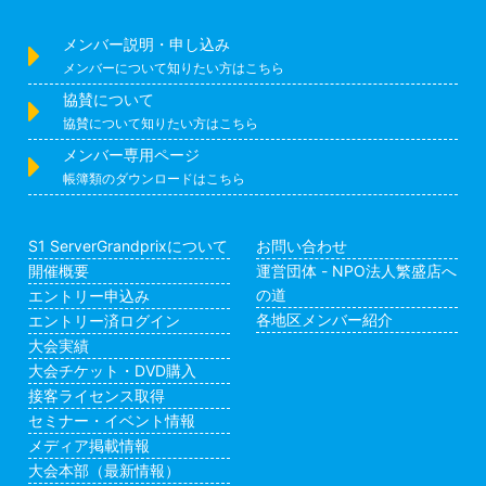
ン
メンバー説明・申し込み
メンバーについて知りたい方はこちら
協賛について
協賛について知りたい方はこちら
メンバー専用ページ
帳簿類のダウンロードはこちら
S1 ServerGrandprixについて
お問い合わせ
開催概要
運営団体 - NPO法人繁盛店へ
の道
エントリー申込み
各地区メンバー紹介
エントリー済ログイン
大会実績
大会チケット・DVD購入
接客ライセンス取得
セミナー・イベント情報
メディア掲載情報
大会本部（最新情報）