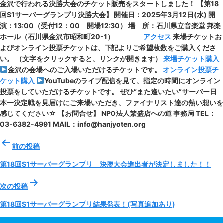
金沢で行われる決勝大会のチケット販売をスタートしました！ 【第18
回S1サーバーグランプリ決勝大会】 開催日：2025年3月12日(水) 開
演：13:00（受付12：00 開場12:30） 場 所：石川県立音楽堂 邦楽
ホール（石川県金沢市昭和町20-1）
アクセス
来場チケットお
よびオンライン投票チケットは、下記よりご希望枚数をご購入くださ
い。 （文字をクリックすると、リンクが開きます）
来場チケット購入
金沢の会場へのご入場いただけるチケットです。
オンライン投票チ
ケット購入
YouTubeのライブ配信を見て、指定の時間にオンライン
投票をしていただけるチケットです。 ぜひ“また逢いたい”サーバー日
本一決定戦を見届けにご来場いただき、ファイナリスト達の熱い想いを
感じてください☆ 【お問合せ】 NPO法人繁盛店への道 事務局 TEL：
03-6382-4991 MAIL：info@hanjyoten.org
投
前の投稿
稿
ナ
第18回S1サーバーグランプリ 決勝大会進出者が決定しました！！
ビ
ゲ
次の投稿
ー
第18回S1サーバーグランプリ結果発表！(写真追加あり)
シ
ョ