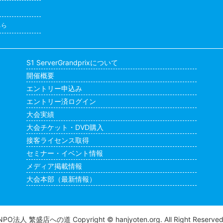
ちら
S1 ServerGrandprixについて
開催概要
エントリー申込み
エントリー済ログイン
大会実績
大会チケット・DVD購入
接客ライセンス取得
セミナー・イベント情報
メディア掲載情報
大会本部（最新情報）
NPO法人 繁盛店への道
Copyright © hanjyoten.org. All Right Reserved