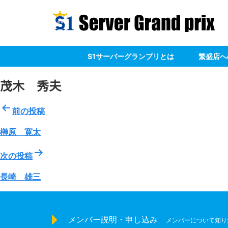
S1サーバーグランプリとは
繁盛店へ
茂木 秀夫
投
前の投稿
稿
ナ
榊原 寛太
ビ
ゲ
次の投稿
ー
長崎 雄三
シ
ョ
ン
メンバー説明・申し込み
メンバーについて知り