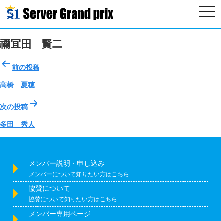
togg
navi
禰冝田 賢二
投
前の投稿
稿
ナ
高橋 夏穂
ビ
ゲ
次の投稿
ー
多田 秀人
シ
ョ
ン
メンバー説明・申し込み
メンバーについて知りたい方はこちら
協賛について
協賛について知りたい方はこちら
メンバー専用ページ