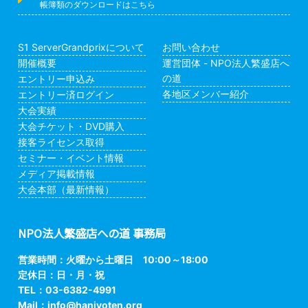
帳簿類のダウンロードはこちら
S1 ServerGrandprixについて
お問い合わせ
開催概要
運営団体 - NPO法人繁盛店へ
の道
エントリー申込み
各地区メンバー紹介
エントリー済ログイン
大会実績
大会チケット・DVD購入
接客ライセンス取得
セミナー・イベント情報
メディア掲載情報
大会本部（最新情報）
NPO法人繁盛店への道 事務局
営業時間：火曜から土曜日 10:00～18:00
定休日：日・月・祝
TEL：03-6382-4991
Mail：
info@hanjyoten.org