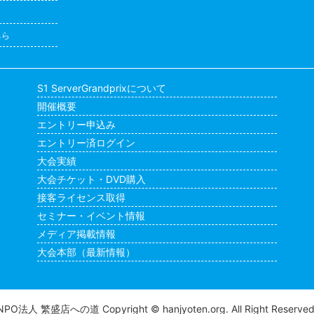
ちら
S1 ServerGrandprixについて
開催概要
エントリー申込み
エントリー済ログイン
大会実績
大会チケット・DVD購入
接客ライセンス取得
セミナー・イベント情報
メディア掲載情報
大会本部（最新情報）
NPO法人 繁盛店への道
Copyright © hanjyoten.org. All Right Reserved