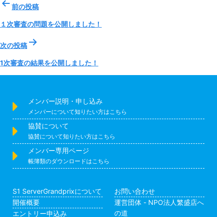
投
前の投稿
稿
ナ
１次審査の問題を公開しました！
ビ
ゲ
次の投稿
ー
1次審査の結果を公開しました！
シ
ョ
ン
メンバー説明・申し込み
メンバーについて知りたい方はこちら
協賛について
協賛について知りたい方はこちら
メンバー専用ページ
帳簿類のダウンロードはこちら
S1 ServerGrandprixについて
お問い合わせ
開催概要
運営団体 - NPO法人繁盛店へ
の道
エントリー申込み