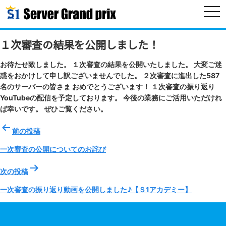
togg
navi
１次審査の結果を公開しました！
お待たせ致しました。 １次審査の結果を公開いたしました。 大変ご迷
惑をおかけして申し訳ございませんでした。 ２次審査に進出した587
名のサーバーの皆さま おめでとうございます！ １次審査の振り返り
YouTubeの配信を予定しております。 今後の業務にご活用いただけれ
ば幸いです。 ぜひご覧ください。
投
前の投稿
稿
ナ
一次審査の公開についてのお詫び
ビ
ゲ
次の投稿
ー
一次審査の振り返り動画を公開しました♪【Ｓ1アカデミー】
シ
ョ
ン