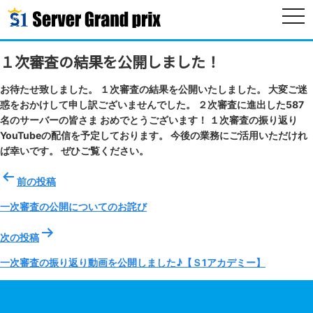
togg
navi
１次審査の結果を公開しました！
お待たせ致しました。 １次審査の結果を公開いたしました。 大変ご迷
惑をおかけして申し訳ございませんでした。 ２次審査に進出した587
名のサーバーの皆さま おめでとうございます！ １次審査の振り返り
YouTubeの配信を予定しております。 今後の業務にご活用いただけれ
ば幸いです。 ぜひご覧ください。
投
前の投稿
稿
ナ
一次審査の公開についてのお詫び
ビ
ゲ
次の投稿
ー
一次審査の振り返り動画を公開しました♪【Ｓ1アカデミー】
シ
ョ
ン